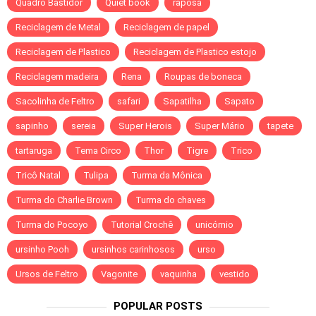
Quadro Bastidor
Quiet book
raposa
Reciclagem de Metal
Reciclagem de papel
Reciclagem de Plastico
Reciclagem de Plastico estojo
Reciclagem madeira
Rena
Roupas de boneca
Sacolinha de Feltro
safari
Sapatilha
Sapato
sapinho
sereia
Super Herois
Super Mário
tapete
tartaruga
Tema Circo
Thor
Tigre
Trico
Tricô Natal
Tulipa
Turma da Mônica
Turma do Charlie Brown
Turma do chaves
Turma do Pocoyo
Tutorial Crochê
unicórnio
ursinho Pooh
ursinhos carinhosos
urso
Ursos de Feltro
Vagonite
vaquinha
vestido
POPULAR POSTS