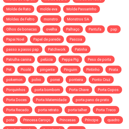
Molde de Rato
molde eva
Molde Passarinho
Moldes de Feltro
monstro
Monstros SA
Olhos de bonecas
ovelha
Palhaço
Pantufa
pap
Papai Noel
Papel de parede
Pascoa
passo a passo pap
Patchwork
Patinha
Patrulha canina
pelúcia
Peppa Pig
Peso de porta
Pet
Picolé
pingente
Pinguim
Pintinho
Pirata
pokemon
polvo
ponei
ponteira
Ponto Cruz
Porquinhos
porta bombom
Porta Chave
Porta Copos
Porta Doces
Porta Maternidade
porta pano de prato
Porta Recado
porta retrato
porta talher
Porta Treco
pote
Princesa Caroço
Princesas
Príncipe
quadro