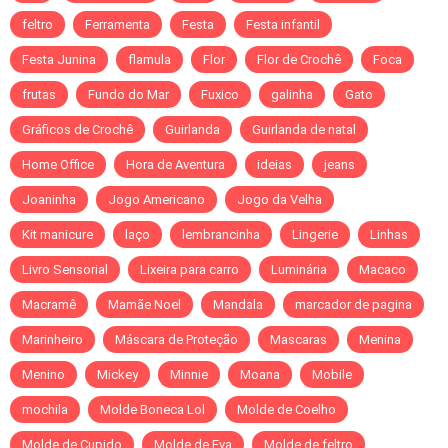
feltro
Ferramenta
Festa
Festa infantil
Festa Junina
flamula
Flor
Flor de Crochê
Foca
frutas
Fundo do Mar
Fuxico
galinha
Gato
Gráficos de Crochê
Guirlanda
Guirlanda de natal
Home Office
Hora de Aventura
ideias
jeans
Joaninha
Jogo Americano
Jogo da Velha
Kit manicure
laço
lembrancinha
Lingerie
Linhas
Livro Sensorial
Lixeira para carro
Luminária
Macaco
Macramê
Mamãe Noel
Mandala
marcador de pagina
Marinheiro
Máscara de Proteção
Mascaras
Menina
Menino
Mickey
Minnie
Moana
Mobile
mochila
Molde Boneca Lol
Molde de Coelho
Molde de Cupido
Molde de Eva
Molde de feltro