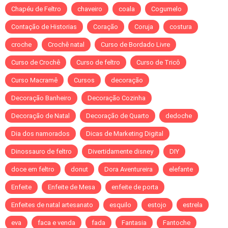
Chapéu de Feltro
chaveiro
coala
Cogumelo
Contação de Historias
Coração
Coruja
costura
croche
Crochê natal
Curso de Bordado Livre
Curso de Crochê
Curso de feltro
Curso de Tricô
Curso Macramê
Cursos
decoração
Decoração Banheiro
Decoração Cozinha
Decoração de Natal
Decoração de Quarto
dedoche
Dia dos namorados
Dicas de Marketing Digital
Dinossauro de feltro
Divertidamente disney
DIY
doce em feltro
donut
Dora Aventureira
elefante
Enfeite
Enfeite de Mesa
enfeite de porta
Enfeites de natal artesanato
esquilo
estojo
estrela
eva
faca e venda
fada
Fantasia
Fantoche