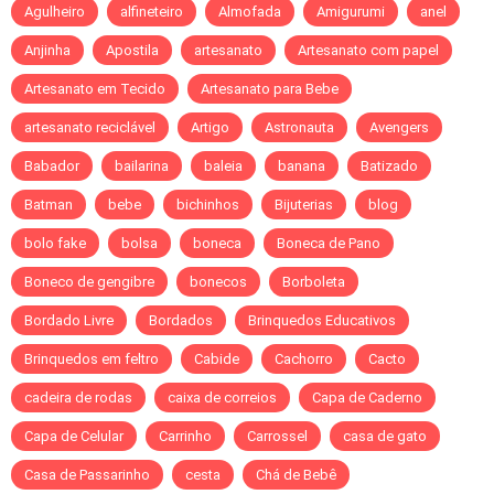
Agulheiro
alfineteiro
Almofada
Amigurumi
anel
Anjinha
Apostila
artesanato
Artesanato com papel
Artesanato em Tecido
Artesanato para Bebe
artesanato reciclável
Artigo
Astronauta
Avengers
Babador
bailarina
baleia
banana
Batizado
Batman
bebe
bichinhos
Bijuterias
blog
bolo fake
bolsa
boneca
Boneca de Pano
Boneco de gengibre
bonecos
Borboleta
Bordado Livre
Bordados
Brinquedos Educativos
Brinquedos em feltro
Cabide
Cachorro
Cacto
cadeira de rodas
caixa de correios
Capa de Caderno
Capa de Celular
Carrinho
Carrossel
casa de gato
Casa de Passarinho
cesta
Chá de Bebê