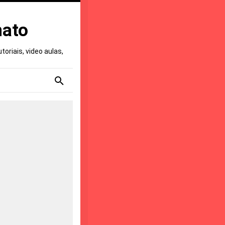
nato
oriais, video aulas,