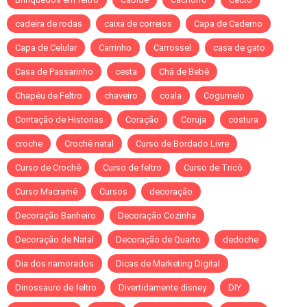
cadeira de rodas
caixa de correios
Capa de Caderno
Capa de Celular
Carrinho
Carrossel
casa de gato
Casa de Passarinho
cesta
Chá de Bebê
Chapéu de Feltro
chaveiro
coala
Cogumelo
Contação de Historias
Coração
Coruja
costura
croche
Crochê natal
Curso de Bordado Livre
Curso de Crochê
Curso de feltro
Curso de Tricô
Curso Macramê
Cursos
decoração
Decoração Banheiro
Decoração Cozinha
Decoração de Natal
Decoração de Quarto
dedoche
Dia dos namorados
Dicas de Marketing Digital
Dinossauro de feltro
Divertidamente disney
DIY