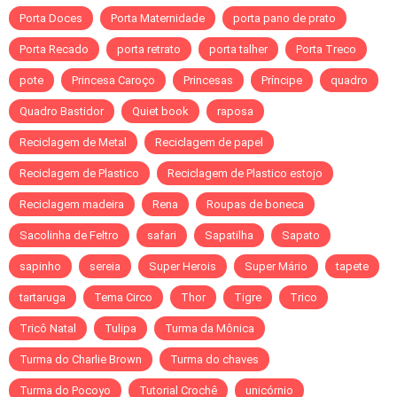
Porta Doces
Porta Maternidade
porta pano de prato
Porta Recado
porta retrato
porta talher
Porta Treco
pote
Princesa Caroço
Princesas
Príncipe
quadro
Quadro Bastidor
Quiet book
raposa
Reciclagem de Metal
Reciclagem de papel
Reciclagem de Plastico
Reciclagem de Plastico estojo
Reciclagem madeira
Rena
Roupas de boneca
Sacolinha de Feltro
safari
Sapatilha
Sapato
sapinho
sereia
Super Herois
Super Mário
tapete
tartaruga
Tema Circo
Thor
Tigre
Trico
Tricô Natal
Tulipa
Turma da Mônica
Turma do Charlie Brown
Turma do chaves
Turma do Pocoyo
Tutorial Crochê
unicórnio