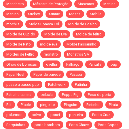
Marinheiro
Máscara de Proteção
Mascaras
Menina
Menino
Mickey
Minnie
Moana
Mobile
mochila
Molde Boneca Lol
Molde de Coelho
Molde de Cupido
Molde de Eva
Molde de feltro
Molde de Rato
molde eva
Molde Passarinho
Moldes de Feltro
monstro
Monstros SA
Olhos de bonecas
ovelha
Palhaço
Pantufa
pap
Papai Noel
Papel de parede
Pascoa
passo a passo pap
Patchwork
Patinha
Patrulha canina
pelúcia
Peppa Pig
Peso de porta
Pet
Picolé
pingente
Pinguim
Pintinho
Pirata
pokemon
polvo
ponei
ponteira
Ponto Cruz
Porquinhos
porta bombom
Porta Chave
Porta Copos