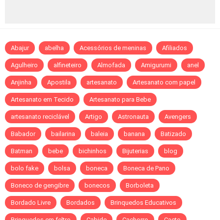
Abajur
abelha
Acessórios de meninas
Afiliados
Agulheiro
alfineteiro
Almofada
Amigurumi
anel
Anjinha
Apostila
artesanato
Artesanato com papel
Artesanato em Tecido
Artesanato para Bebe
artesanato reciclável
Artigo
Astronauta
Avengers
Babador
bailarina
baleia
banana
Batizado
Batman
bebe
bichinhos
Bijuterias
blog
bolo fake
bolsa
boneca
Boneca de Pano
Boneco de gengibre
bonecos
Borboleta
Bordado Livre
Bordados
Brinquedos Educativos
Brinquedos em feltro
Cabide
Cachorro
Cacto