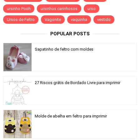
ursinho Pooh
ursinhos carinhosos
urso
Ursos de Feltro
Vagonite
vaquinha
vestido
POPULAR POSTS
Sapatinho de feltro com moldes
27 Riscos grátis de Bordado Livre para imprimir
Molde de abelha em feltro para imprimir