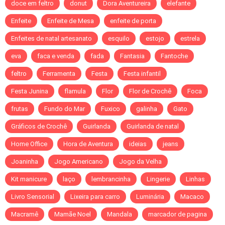
doce em feltro
donut
Dora Aventureira
elefante
Enfeite
Enfeite de Mesa
enfeite de porta
Enfeites de natal artesanato
esquilo
estojo
estrela
eva
faca e venda
fada
Fantasia
Fantoche
feltro
Ferramenta
Festa
Festa infantil
Festa Junina
flamula
Flor
Flor de Crochê
Foca
frutas
Fundo do Mar
Fuxico
galinha
Gato
Gráficos de Crochê
Guirlanda
Guirlanda de natal
Home Office
Hora de Aventura
ideias
jeans
Joaninha
Jogo Americano
Jogo da Velha
Kit manicure
laço
lembrancinha
Lingerie
Linhas
Livro Sensorial
Lixeira para carro
Luminária
Macaco
Macramê
Mamãe Noel
Mandala
marcador de pagina