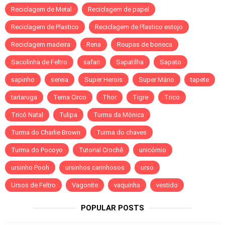
Reciclagem de Metal
Reciclagem de papel
Reciclagem de Plastico
Reciclagem de Plastico estojo
Reciclagem madeira
Rena
Roupas de boneca
Sacolinha de Feltro
safari
Sapatilha
Sapato
sapinho
sereia
Super Herois
Super Mário
tapete
tartaruga
Tema Circo
Thor
Tigre
Trico
Tricô Natal
Tulipa
Turma da Mônica
Turma do Charlie Brown
Turma do chaves
Turma do Pocoyo
Tutorial Crochê
unicórnio
ursinho Pooh
ursinhos carinhosos
urso
Ursos de Feltro
Vagonite
vaquinha
vestido
POPULAR POSTS