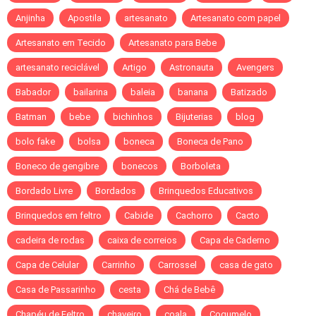
Anjinha
Apostila
artesanato
Artesanato com papel
Artesanato em Tecido
Artesanato para Bebe
artesanato reciclável
Artigo
Astronauta
Avengers
Babador
bailarina
baleia
banana
Batizado
Batman
bebe
bichinhos
Bijuterias
blog
bolo fake
bolsa
boneca
Boneca de Pano
Boneco de gengibre
bonecos
Borboleta
Bordado Livre
Bordados
Brinquedos Educativos
Brinquedos em feltro
Cabide
Cachorro
Cacto
cadeira de rodas
caixa de correios
Capa de Caderno
Capa de Celular
Carrinho
Carrossel
casa de gato
Casa de Passarinho
cesta
Chá de Bebê
Chapéu de Feltro
chaveiro
coala
Cogumelo