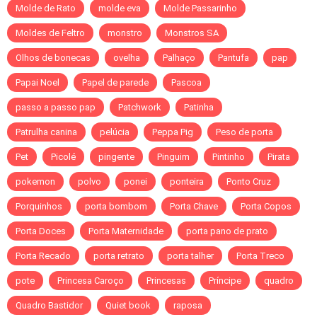
Molde de Rato
molde eva
Molde Passarinho
Moldes de Feltro
monstro
Monstros SA
Olhos de bonecas
ovelha
Palhaço
Pantufa
pap
Papai Noel
Papel de parede
Pascoa
passo a passo pap
Patchwork
Patinha
Patrulha canina
pelúcia
Peppa Pig
Peso de porta
Pet
Picolé
pingente
Pinguim
Pintinho
Pirata
pokemon
polvo
ponei
ponteira
Ponto Cruz
Porquinhos
porta bombom
Porta Chave
Porta Copos
Porta Doces
Porta Maternidade
porta pano de prato
Porta Recado
porta retrato
porta talher
Porta Treco
pote
Princesa Caroço
Princesas
Príncipe
quadro
Quadro Bastidor
Quiet book
raposa