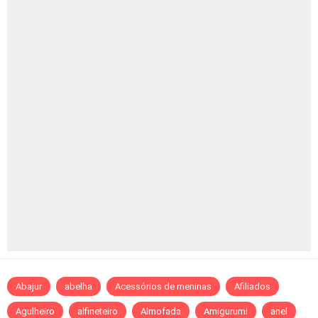
Abajur
abelha
Acessórios de meninas
Afiliados
Agulheiro
alfineteiro
Almofada
Amigurumi
anel