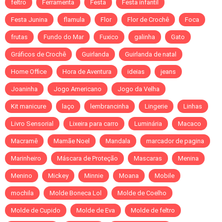
feltro
Ferramenta
Festa
Festa infantil
Festa Junina
flamula
Flor
Flor de Crochê
Foca
frutas
Fundo do Mar
Fuxico
galinha
Gato
Gráficos de Crochê
Guirlanda
Guirlanda de natal
Home Office
Hora de Aventura
ideias
jeans
Joaninha
Jogo Americano
Jogo da Velha
Kit manicure
laço
lembrancinha
Lingerie
Linhas
Livro Sensorial
Lixeira para carro
Luminária
Macaco
Macramê
Mamãe Noel
Mandala
marcador de pagina
Marinheiro
Máscara de Proteção
Mascaras
Menina
Menino
Mickey
Minnie
Moana
Mobile
mochila
Molde Boneca Lol
Molde de Coelho
Molde de Cupido
Molde de Eva
Molde de feltro