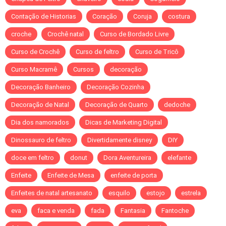
Contação de Historias
Coração
Coruja
costura
croche
Crochê natal
Curso de Bordado Livre
Curso de Crochê
Curso de feltro
Curso de Tricô
Curso Macramê
Cursos
decoração
Decoração Banheiro
Decoração Cozinha
Decoração de Natal
Decoração de Quarto
dedoche
Dia dos namorados
Dicas de Marketing Digital
Dinossauro de feltro
Divertidamente disney
DIY
doce em feltro
donut
Dora Aventureira
elefante
Enfeite
Enfeite de Mesa
enfeite de porta
Enfeites de natal artesanato
esquilo
estojo
estrela
eva
faca e venda
fada
Fantasia
Fantoche