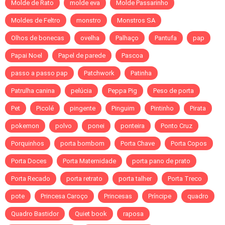
Molde de Rato
molde eva
Molde Passarinho
Moldes de Feltro
monstro
Monstros SA
Olhos de bonecas
ovelha
Palhaço
Pantufa
pap
Papai Noel
Papel de parede
Pascoa
passo a passo pap
Patchwork
Patinha
Patrulha canina
pelúcia
Peppa Pig
Peso de porta
Pet
Picolé
pingente
Pinguim
Pintinho
Pirata
pokemon
polvo
ponei
ponteira
Ponto Cruz
Porquinhos
porta bombom
Porta Chave
Porta Copos
Porta Doces
Porta Maternidade
porta pano de prato
Porta Recado
porta retrato
porta talher
Porta Treco
pote
Princesa Caroço
Princesas
Príncipe
quadro
Quadro Bastidor
Quiet book
raposa