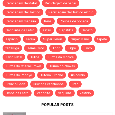
Reciclagem de Metal
Reciclagem de papel
Reciclagem de Plastico
Reciclagem de Plastico estojo
Reciclagem madeira
Rena
Roupas de boneca
Sacolinha de Feltro
safari
Sapatilha
Sapato
sapinho
sereia
Super Herois
Super Mário
tapete
tartaruga
Tema Circo
Thor
Tigre
Trico
Tricô Natal
Tulipa
Turma da Mônica
Turma do Charlie Brown
Turma do chaves
Turma do Pocoyo
Tutorial Crochê
unicórnio
ursinho Pooh
ursinhos carinhosos
urso
Ursos de Feltro
Vagonite
vaquinha
vestido
POPULAR POSTS