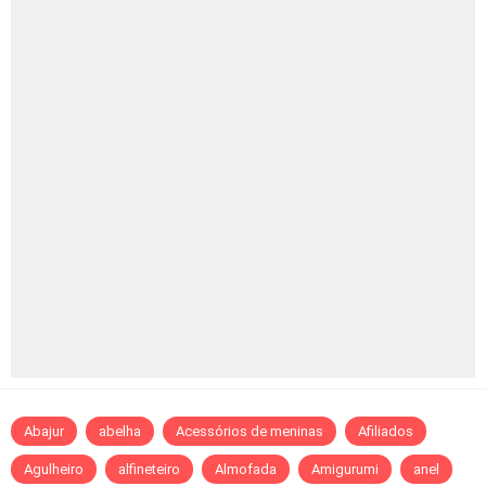
Abajur
abelha
Acessórios de meninas
Afiliados
Agulheiro
alfineteiro
Almofada
Amigurumi
anel