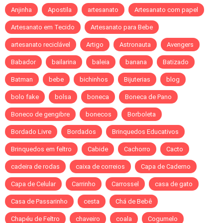
Anjinha
Apostila
artesanato
Artesanato com papel
Artesanato em Tecido
Artesanato para Bebe
artesanato reciclável
Artigo
Astronauta
Avengers
Babador
bailarina
baleia
banana
Batizado
Batman
bebe
bichinhos
Bijuterias
blog
bolo fake
bolsa
boneca
Boneca de Pano
Boneco de gengibre
bonecos
Borboleta
Bordado Livre
Bordados
Brinquedos Educativos
Brinquedos em feltro
Cabide
Cachorro
Cacto
cadeira de rodas
caixa de correios
Capa de Caderno
Capa de Celular
Carrinho
Carrossel
casa de gato
Casa de Passarinho
cesta
Chá de Bebê
Chapéu de Feltro
chaveiro
coala
Cogumelo