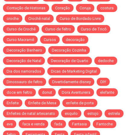
Contação de Historias
Coração
Coruja
costura
croche
Crochê natal
Curso de Bordado Livre
Curso de Crochê
Curso de feltro
Curso de Tricô
Curso Macramê
Cursos
decoração
Decoração Banheiro
Decoração Cozinha
Decoração de Natal
Decoração de Quarto
dedoche
Dia dos namorados
Dicas de Marketing Digital
Dinossauro de feltro
Divertidamente disney
DIY
doce em feltro
donut
Dora Aventureira
elefante
Enfeite
Enfeite de Mesa
enfeite de porta
Enfeites de natal artesanato
esquilo
estojo
estrela
eva
faca e venda
fada
Fantasia
Fantoche
feltro
Ferramenta
Festa
Festa infantil