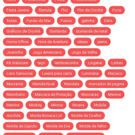
Festa Junina
flamula
Flor
Flor de Crochê
Foca
frutas
Fundo do Mar
Fuxico
galinha
Gato
Gráficos de Crochê
Guirlanda
Guirlanda de natal
Home Office
Hora de Aventura
ideias
jeans
Joaninha
Jogo Americano
Jogo da Velha
Kit manicure
laço
lembrancinha
Lingerie
Linhas
Livro Sensorial
Lixeira para carro
Luminária
Macaco
Macramê
Mamãe Noel
Mandala
marcador de pagina
Marinheiro
Máscara de Proteção
Mascaras
Menina
Menino
Mickey
Minnie
Moana
Mobile
mochila
Molde Boneca Lol
Molde de Coelho
Molde de Cupido
Molde de Eva
Molde de feltro