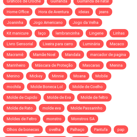
Gráficos de Crochê
Guirlanda
Guirlanda de natal
Home Office
Hora de Aventura
ideias
jeans
Joaninha
Jogo Americano
Jogo da Velha
Kit manicure
laço
lembrancinha
Lingerie
Linhas
Livro Sensorial
Lixeira para carro
Luminária
Macaco
Macramê
Mamãe Noel
Mandala
marcador de pagina
Marinheiro
Máscara de Proteção
Mascaras
Menina
Menino
Mickey
Minnie
Moana
Mobile
mochila
Molde Boneca Lol
Molde de Coelho
Molde de Cupido
Molde de Eva
Molde de feltro
Molde de Rato
molde eva
Molde Passarinho
Moldes de Feltro
monstro
Monstros SA
Olhos de bonecas
ovelha
Palhaço
Pantufa
pap