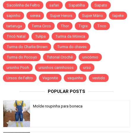
Sacolinha de Feltro
safari
Sapatilha
Sapato
sapinho
sereia
Super Herois
Super Mário
tapete
tartaruga
Tema Circo
Thor
Tigre
Trico
Tricô Natal
Tulipa
Turma da Mônica
Turma do Charlie Brown
Turma do chaves
Turma do Pocoyo
Tutorial Crochê
unicórnio
ursinho Pooh
ursinhos carinhosos
urso
Ursos de Feltro
Vagonite
vaquinha
vestido
POPULAR POSTS
Molde roupinha para boneca