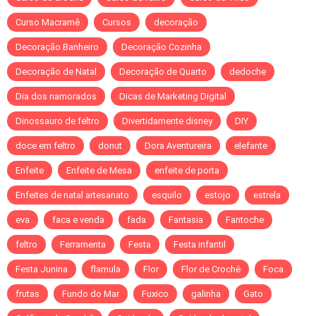
Curso Macramê
Cursos
decoração
Decoração Banheiro
Decoração Cozinha
Decoração de Natal
Decoração de Quarto
dedoche
Dia dos namorados
Dicas de Marketing Digital
Dinossauro de feltro
Divertidamente disney
DIY
doce em feltro
donut
Dora Aventureira
elefante
Enfeite
Enfeite de Mesa
enfeite de porta
Enfeites de natal artesanato
esquilo
estojo
estrela
eva
faca e venda
fada
Fantasia
Fantoche
feltro
Ferramenta
Festa
Festa infantil
Festa Junina
flamula
Flor
Flor de Crochê
Foca
frutas
Fundo do Mar
Fuxico
galinha
Gato