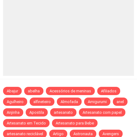
Abajur
abelha
Acessórios de meninas
Afiliados
Agulheiro
alfineteiro
Almofada
Amigurumi
anel
Anjinha
Apostila
artesanato
Artesanato com papel
Artesanato em Tecido
Artesanato para Bebe
artesanato reciclável
Artigo
Astronauta
Avengers