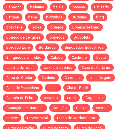
Babador
bailarina
baleia
banana
Batizado
Batman
bebe
bichinhos
Bijuterias
blog
bolo fake
bolsa
boneca
Boneca de Pano
Boneco de gengibre
bonecos
Borboleta
Bordado Livre
Bordados
Brinquedos Educativos
Brinquedos em feltro
Cabide
Cachorro
Cacto
cadeira de rodas
caixa de correios
Capa de Caderno
Capa de Celular
Carrinho
Carrossel
casa de gato
Casa de Passarinho
cesta
Chá de Bebê
Chapéu de Feltro
chaveiro
coala
Cogumelo
Contação de Historias
Coração
Coruja
costura
croche
Crochê natal
Curso de Bordado Livre
Curso de Crochê
Curso de feltro
Curso de Tricô