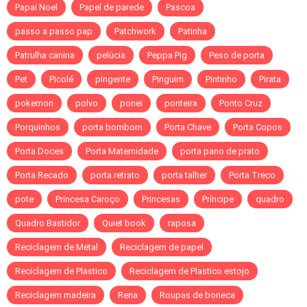
Papai Noel
Papel de parede
Pascoa
passo a passo pap
Patchwork
Patinha
Patrulha canina
pelúcia
Peppa Pig
Peso de porta
Pet
Picolé
pingente
Pinguim
Pintinho
Pirata
pokemon
polvo
ponei
ponteira
Ponto Cruz
Porquinhos
porta bombom
Porta Chave
Porta Copos
Porta Doces
Porta Maternidade
porta pano de prato
Porta Recado
porta retrato
porta talher
Porta Treco
pote
Princesa Caroço
Princesas
Príncipe
quadro
Quadro Bastidor
Quiet book
raposa
Reciclagem de Metal
Reciclagem de papel
Reciclagem de Plastico
Reciclagem de Plastico estojo
Reciclagem madeira
Rena
Roupas de boneca