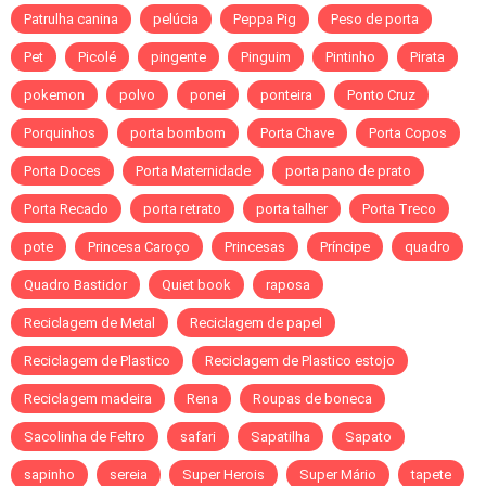
Patrulha canina
pelúcia
Peppa Pig
Peso de porta
Pet
Picolé
pingente
Pinguim
Pintinho
Pirata
pokemon
polvo
ponei
ponteira
Ponto Cruz
Porquinhos
porta bombom
Porta Chave
Porta Copos
Porta Doces
Porta Maternidade
porta pano de prato
Porta Recado
porta retrato
porta talher
Porta Treco
pote
Princesa Caroço
Princesas
Príncipe
quadro
Quadro Bastidor
Quiet book
raposa
Reciclagem de Metal
Reciclagem de papel
Reciclagem de Plastico
Reciclagem de Plastico estojo
Reciclagem madeira
Rena
Roupas de boneca
Sacolinha de Feltro
safari
Sapatilha
Sapato
sapinho
sereia
Super Herois
Super Mário
tapete