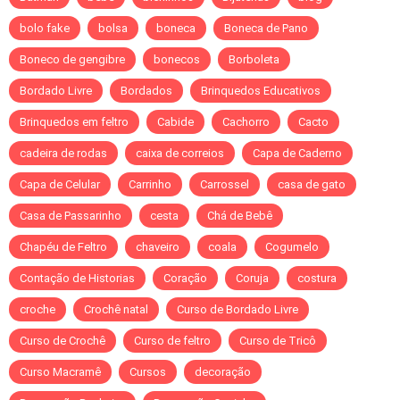
bolo fake
bolsa
boneca
Boneca de Pano
Boneco de gengibre
bonecos
Borboleta
Bordado Livre
Bordados
Brinquedos Educativos
Brinquedos em feltro
Cabide
Cachorro
Cacto
cadeira de rodas
caixa de correios
Capa de Caderno
Capa de Celular
Carrinho
Carrossel
casa de gato
Casa de Passarinho
cesta
Chá de Bebê
Chapéu de Feltro
chaveiro
coala
Cogumelo
Contação de Historias
Coração
Coruja
costura
croche
Crochê natal
Curso de Bordado Livre
Curso de Crochê
Curso de feltro
Curso de Tricô
Curso Macramê
Cursos
decoração