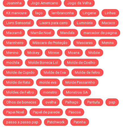
Joaninha
Jogo Americano
Jogo da Velha
Kit manicure
laço
lembrancinha
Lingerie
Linhas
Livro Sensorial
Lixeira para carro
Luminária
Macaco
Macramê
Mamãe Noel
Mandala
marcador de pagina
Marinheiro
Máscara de Proteção
Mascaras
Menina
Menino
Mickey
Minnie
Moana
Mobile
mochila
Molde Boneca Lol
Molde de Coelho
Molde de Cupido
Molde de Eva
Molde de feltro
Molde de Rato
molde eva
Molde Passarinho
Moldes de Feltro
monstro
Monstros SA
Olhos de bonecas
ovelha
Palhaço
Pantufa
pap
Papai Noel
Papel de parede
Pascoa
passo a passo pap
Patchwork
Patinha