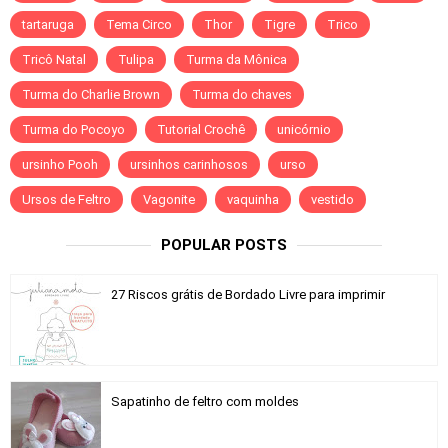
tartaruga
Tema Circo
Thor
Tigre
Trico
Tricô Natal
Tulipa
Turma da Mônica
Turma do Charlie Brown
Turma do chaves
Turma do Pocoyo
Tutorial Crochê
unicórnio
ursinho Pooh
ursinhos carinhosos
urso
Ursos de Feltro
Vagonite
vaquinha
vestido
POPULAR POSTS
27 Riscos grátis de Bordado Livre para imprimir
Sapatinho de feltro com moldes