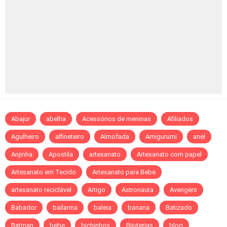
Abajur
abelha
Acessórios de meninas
Afiliados
Agulheiro
alfineteiro
Almofada
Amigurumi
anel
Anjinha
Apostila
artesanato
Artesanato com papel
Artesanato em Tecido
Artesanato para Bebe
artesanato reciclável
Artigo
Astronauta
Avengers
Babador
bailarina
baleia
banana
Batizado
Batman
bebe
bichinhos
Bijuterias
blog