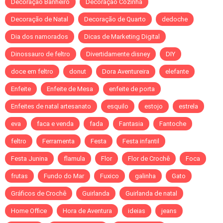
Decoração Banheiro
Decoração Cozinha
Decoração de Natal
Decoração de Quarto
dedoche
Dia dos namorados
Dicas de Marketing Digital
Dinossauro de feltro
Divertidamente disney
DIY
doce em feltro
donut
Dora Aventureira
elefante
Enfeite
Enfeite de Mesa
enfeite de porta
Enfeites de natal artesanato
esquilo
estojo
estrela
eva
faca e venda
fada
Fantasia
Fantoche
feltro
Ferramenta
Festa
Festa infantil
Festa Junina
flamula
Flor
Flor de Crochê
Foca
frutas
Fundo do Mar
Fuxico
galinha
Gato
Gráficos de Crochê
Guirlanda
Guirlanda de natal
Home Office
Hora de Aventura
ideias
jeans