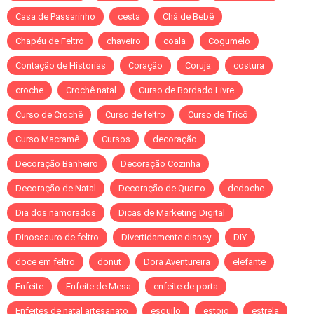
Casa de Passarinho
cesta
Chá de Bebê
Chapéu de Feltro
chaveiro
coala
Cogumelo
Contação de Historias
Coração
Coruja
costura
croche
Crochê natal
Curso de Bordado Livre
Curso de Crochê
Curso de feltro
Curso de Tricô
Curso Macramê
Cursos
decoração
Decoração Banheiro
Decoração Cozinha
Decoração de Natal
Decoração de Quarto
dedoche
Dia dos namorados
Dicas de Marketing Digital
Dinossauro de feltro
Divertidamente disney
DIY
doce em feltro
donut
Dora Aventureira
elefante
Enfeite
Enfeite de Mesa
enfeite de porta
Enfeites de natal artesanato
esquilo
estojo
estrela