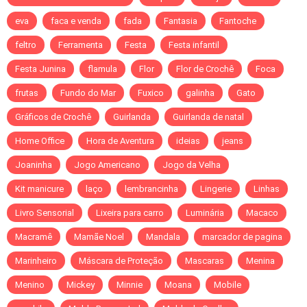
eva
faca e venda
fada
Fantasia
Fantoche
feltro
Ferramenta
Festa
Festa infantil
Festa Junina
flamula
Flor
Flor de Crochê
Foca
frutas
Fundo do Mar
Fuxico
galinha
Gato
Gráficos de Crochê
Guirlanda
Guirlanda de natal
Home Office
Hora de Aventura
ideias
jeans
Joaninha
Jogo Americano
Jogo da Velha
Kit manicure
laço
lembrancinha
Lingerie
Linhas
Livro Sensorial
Lixeira para carro
Luminária
Macaco
Macramê
Mamãe Noel
Mandala
marcador de pagina
Marinheiro
Máscara de Proteção
Mascaras
Menina
Menino
Mickey
Minnie
Moana
Mobile