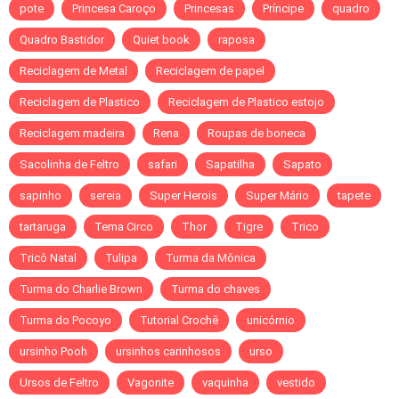
pote
Princesa Caroço
Princesas
Príncipe
quadro
Quadro Bastidor
Quiet book
raposa
Reciclagem de Metal
Reciclagem de papel
Reciclagem de Plastico
Reciclagem de Plastico estojo
Reciclagem madeira
Rena
Roupas de boneca
Sacolinha de Feltro
safari
Sapatilha
Sapato
sapinho
sereia
Super Herois
Super Mário
tapete
tartaruga
Tema Circo
Thor
Tigre
Trico
Tricô Natal
Tulipa
Turma da Mônica
Turma do Charlie Brown
Turma do chaves
Turma do Pocoyo
Tutorial Crochê
unicórnio
ursinho Pooh
ursinhos carinhosos
urso
Ursos de Feltro
Vagonite
vaquinha
vestido