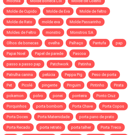
mochila
Molde Boneca Lol
Molde de Coelho
Molde de Cupido
Molde de Eva
Molde de feltro
Molde de Rato
molde eva
Molde Passarinho
Moldes de Feltro
monstro
Monstros SA
Olhos de bonecas
ovelha
Palhaço
Pantufa
pap
Papai Noel
Papel de parede
Pascoa
passo a passo pap
Patchwork
Patinha
Patrulha canina
pelúcia
Peppa Pig
Peso de porta
Pet
Picolé
pingente
Pinguim
Pintinho
Pirata
pokemon
polvo
ponei
ponteira
Ponto Cruz
Porquinhos
porta bombom
Porta Chave
Porta Copos
Porta Doces
Porta Maternidade
porta pano de prato
Porta Recado
porta retrato
porta talher
Porta Treco