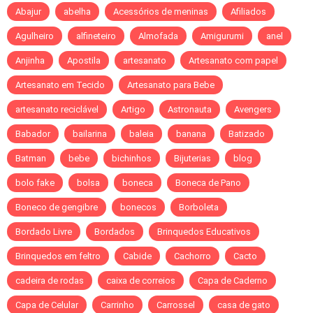
Abajur
abelha
Acessórios de meninas
Afiliados
Agulheiro
alfineteiro
Almofada
Amigurumi
anel
Anjinha
Apostila
artesanato
Artesanato com papel
Artesanato em Tecido
Artesanato para Bebe
artesanato reciclável
Artigo
Astronauta
Avengers
Babador
bailarina
baleia
banana
Batizado
Batman
bebe
bichinhos
Bijuterias
blog
bolo fake
bolsa
boneca
Boneca de Pano
Boneco de gengibre
bonecos
Borboleta
Bordado Livre
Bordados
Brinquedos Educativos
Brinquedos em feltro
Cabide
Cachorro
Cacto
cadeira de rodas
caixa de correios
Capa de Caderno
Capa de Celular
Carrinho
Carrossel
casa de gato