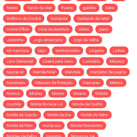
frutas
Fundo do Mar
Fuxico
galinha
Gato
Gráficos de Crochê
Guirlanda
Guirlanda de natal
Home Office
Hora de Aventura
ideias
jeans
Joaninha
Jogo Americano
Jogo da Velha
Kit manicure
laço
lembrancinha
Lingerie
Linhas
Livro Sensorial
Lixeira para carro
Luminária
Macaco
Macramê
Mamãe Noel
Mandala
marcador de pagina
Marinheiro
Máscara de Proteção
Mascaras
Menina
Menino
Mickey
Minnie
Moana
Mobile
mochila
Molde Boneca Lol
Molde de Coelho
Molde de Cupido
Molde de Eva
Molde de feltro
Molde de Rato
molde eva
Molde Passarinho
Moldes de Feltro
monstro
Monstros SA