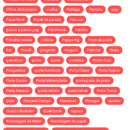
Olhos de bonecas
ovelha
Palhaço
Pantufa
pap
Papai Noel
Papel de parede
Pascoa
passo a passo pap
Patchwork
Patinha
Patrulha canina
pelúcia
Peppa Pig
Peso de porta
Pet
Picolé
pingente
Pinguim
Pintinho
Pirata
pokemon
polvo
ponei
ponteira
Ponto Cruz
Porquinhos
porta bombom
Porta Chave
Porta Copos
Porta Doces
Porta Maternidade
porta pano de prato
Porta Recado
porta retrato
porta talher
Porta Treco
pote
Princesa Caroço
Princesas
Príncipe
quadro
Quadro Bastidor
Quiet book
raposa
Reciclagem de Metal
Reciclagem de papel