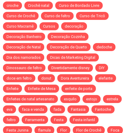
croche
Crochê natal
Curso de Bordado Livre
Curso de Crochê
Curso de feltro
Curso de Tricô
Curso Macramê
Cursos
decoração
Decoração Banheiro
Decoração Cozinha
Decoração de Natal
Decoração de Quarto
dedoche
Dia dos namorados
Dicas de Marketing Digital
Dinossauro de feltro
Divertidamente disney
DIY
doce em feltro
donut
Dora Aventureira
elefante
Enfeite
Enfeite de Mesa
enfeite de porta
Enfeites de natal artesanato
esquilo
estojo
estrela
eva
faca e venda
fada
Fantasia
Fantoche
feltro
Ferramenta
Festa
Festa infantil
Festa Junina
flamula
Flor
Flor de Crochê
Foca