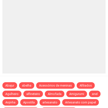
Abajur
abelha
Acessórios de meninas
Afiliados
Agulheiro
alfineteiro
Almofada
Amigurumi
anel
Anjinha
Apostila
artesanato
Artesanato com papel