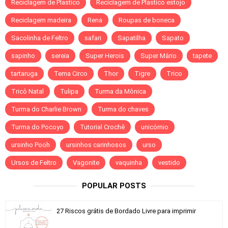
Reciclagem de Plastico
Reciclagem de Plastico estojo
Reciclagem madeira
Rena
Roupas de boneca
Sacolinha de Feltro
safari
Sapatilha
Sapato
sapinho
sereia
Super Herois
Super Mário
tapete
tartaruga
Tema Circo
Thor
Tigre
Trico
Tricô Natal
Tulipa
Turma da Mônica
Turma do Charlie Brown
Turma do chaves
Turma do Pocoyo
Tutorial Crochê
unicórnio
ursinho Pooh
ursinhos carinhosos
urso
Ursos de Feltro
Vagonite
vaquinha
vestido
POPULAR POSTS
27 Riscos grátis de Bordado Livre para imprimir