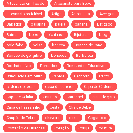
Artesanato em Tecido
Artesanato para Bebe
artesanato reciclável
Artigo
Astronauta
Avengers
Babador
bailarina
baleia
banana
Batizado
Batman
bebe
bichinhos
Bijuterias
blog
bolo fake
bolsa
boneca
Boneca de Pano
Boneco de gengibre
bonecos
Borboleta
Bordado Livre
Bordados
Brinquedos Educativos
Brinquedos em feltro
Cabide
Cachorro
Cacto
cadeira de rodas
caixa de correios
Capa de Caderno
Capa de Celular
Carrinho
Carrossel
casa de gato
Casa de Passarinho
cesta
Chá de Bebê
Chapéu de Feltro
chaveiro
coala
Cogumelo
Contação de Historias
Coração
Coruja
costura