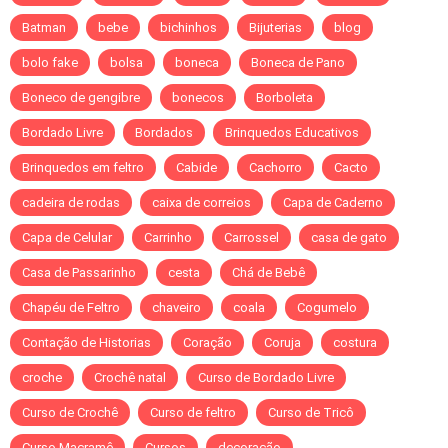
Batman
bebe
bichinhos
Bijuterias
blog
bolo fake
bolsa
boneca
Boneca de Pano
Boneco de gengibre
bonecos
Borboleta
Bordado Livre
Bordados
Brinquedos Educativos
Brinquedos em feltro
Cabide
Cachorro
Cacto
cadeira de rodas
caixa de correios
Capa de Caderno
Capa de Celular
Carrinho
Carrossel
casa de gato
Casa de Passarinho
cesta
Chá de Bebê
Chapéu de Feltro
chaveiro
coala
Cogumelo
Contação de Historias
Coração
Coruja
costura
croche
Crochê natal
Curso de Bordado Livre
Curso de Crochê
Curso de feltro
Curso de Tricô
Curso Macramê
Cursos
decoração