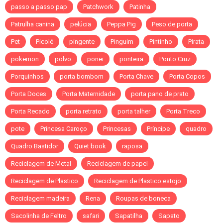
passo a passo pap
Patchwork
Patinha
Patrulha canina
pelúcia
Peppa Pig
Peso de porta
Pet
Picolé
pingente
Pinguim
Pintinho
Pirata
pokemon
polvo
ponei
ponteira
Ponto Cruz
Porquinhos
porta bombom
Porta Chave
Porta Copos
Porta Doces
Porta Maternidade
porta pano de prato
Porta Recado
porta retrato
porta talher
Porta Treco
pote
Princesa Caroço
Princesas
Príncipe
quadro
Quadro Bastidor
Quiet book
raposa
Reciclagem de Metal
Reciclagem de papel
Reciclagem de Plastico
Reciclagem de Plastico estojo
Reciclagem madeira
Rena
Roupas de boneca
Sacolinha de Feltro
safari
Sapatilha
Sapato