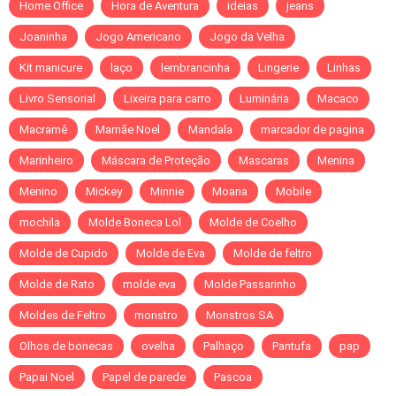
Home Office
Hora de Aventura
ideias
jeans
Joaninha
Jogo Americano
Jogo da Velha
Kit manicure
laço
lembrancinha
Lingerie
Linhas
Livro Sensorial
Lixeira para carro
Luminária
Macaco
Macramê
Mamãe Noel
Mandala
marcador de pagina
Marinheiro
Máscara de Proteção
Mascaras
Menina
Menino
Mickey
Minnie
Moana
Mobile
mochila
Molde Boneca Lol
Molde de Coelho
Molde de Cupido
Molde de Eva
Molde de feltro
Molde de Rato
molde eva
Molde Passarinho
Moldes de Feltro
monstro
Monstros SA
Olhos de bonecas
ovelha
Palhaço
Pantufa
pap
Papai Noel
Papel de parede
Pascoa