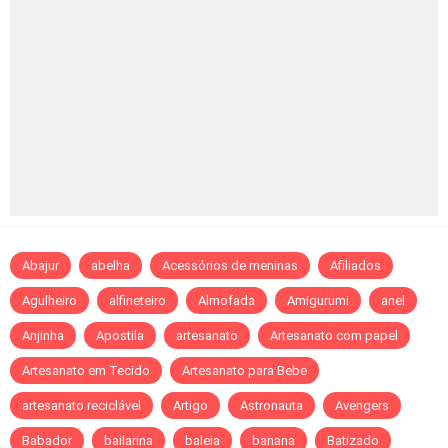
Abajur
abelha
Acessórios de meninas
Afiliados
Agulheiro
alfineteiro
Almofada
Amigurumi
anel
Anjinha
Apostila
artesanato
Artesanato com papel
Artesanato em Tecido
Artesanato para Bebe
artesanato reciclável
Artigo
Astronauta
Avengers
Babador
bailarina
baleia
banana
Batizado