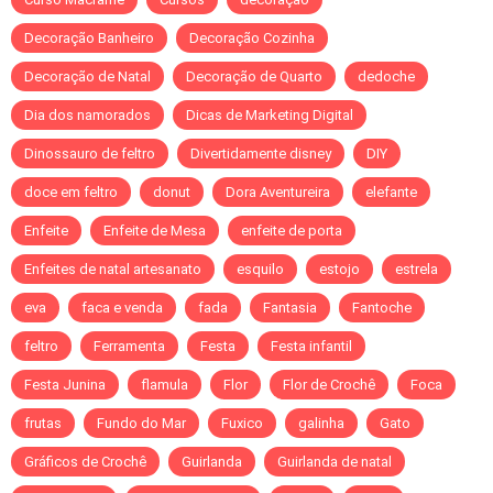
Decoração Banheiro
Decoração Cozinha
Decoração de Natal
Decoração de Quarto
dedoche
Dia dos namorados
Dicas de Marketing Digital
Dinossauro de feltro
Divertidamente disney
DIY
doce em feltro
donut
Dora Aventureira
elefante
Enfeite
Enfeite de Mesa
enfeite de porta
Enfeites de natal artesanato
esquilo
estojo
estrela
eva
faca e venda
fada
Fantasia
Fantoche
feltro
Ferramenta
Festa
Festa infantil
Festa Junina
flamula
Flor
Flor de Crochê
Foca
frutas
Fundo do Mar
Fuxico
galinha
Gato
Gráficos de Crochê
Guirlanda
Guirlanda de natal