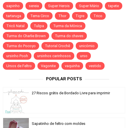
sapinho
sereia
Super Herois
Super Mário
tapete
tartaruga
Tema Circo
Thor
Tigre
Trico
Tricô Natal
Tulipa
Turma da Mônica
Turma do Charlie Brown
Turma do chaves
Turma do Pocoyo
Tutorial Crochê
unicórnio
ursinho Pooh
ursinhos carinhosos
urso
Ursos de Feltro
Vagonite
vaquinha
vestido
POPULAR POSTS
27 Riscos grátis de Bordado Livre para imprimir
Sapatinho de feltro com moldes