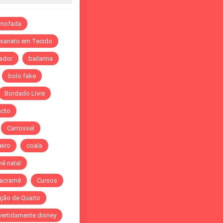
lmofada
esanato em Tecido
ador
bailarina
bolo fake
Bordado Livre
acto
Carrossel
eiro
coala
ê natal
acramê
Cursos
ção de Quarto
vertidamente disney