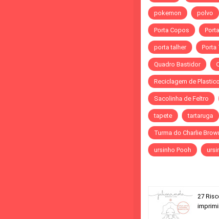
pokemon
polvo
Porta Copos
Port
porta talher
Porta
Quadro Bastidor
Reciclagem de Plastic
Sacolinha de Feltro
tapete
tartaruga
Turma do Charlie Brow
ursinho Pooh
ursi
27 Risc
imprimi