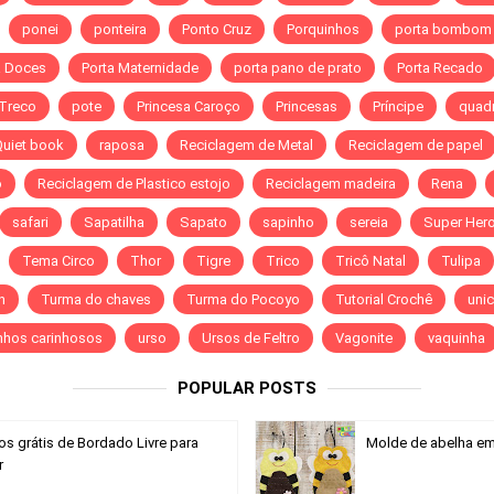
ponei
ponteira
Ponto Cruz
Porquinhos
porta bombom
a Doces
Porta Maternidade
porta pano de prato
Porta Recado
 Treco
pote
Princesa Caroço
Princesas
Príncipe
quad
Quiet book
raposa
Reciclagem de Metal
Reciclagem de papel
o
Reciclagem de Plastico estojo
Reciclagem madeira
Rena
safari
Sapatilha
Sapato
sapinho
sereia
Super Hero
Tema Circo
Thor
Tigre
Trico
Tricô Natal
Tulipa
n
Turma do chaves
Turma do Pocoyo
Tutorial Crochê
unic
nhos carinhosos
urso
Ursos de Feltro
Vagonite
vaquinha
POPULAR POSTS
os grátis de Bordado Livre para
Molde de abelha em 
r