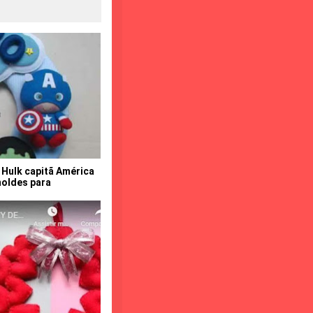
 Hulk capitã América
moldes para