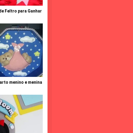
de Feltro para Ganhar
uarto menino e menina