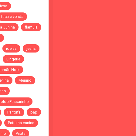
Mesa
faca e venda
a Junina
flamula
o
ideias
jeans
Lingerie
amãe Noel
enina
Menino
elho
olde Passarinho
Pantufa
pap
Patrulha canina
inho
Pirata