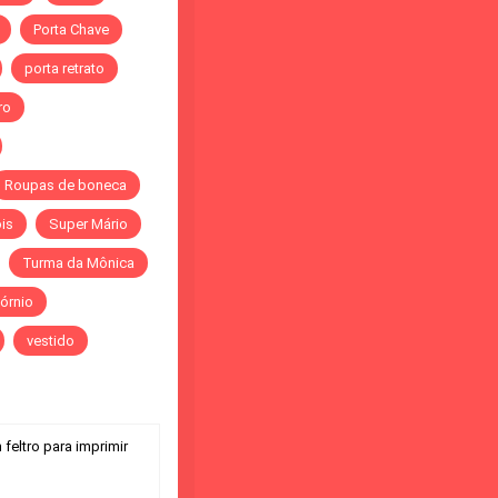
Porta Chave
porta retrato
ro
Roupas de boneca
is
Super Mário
Turma da Mônica
órnio
vestido
feltro para imprimir