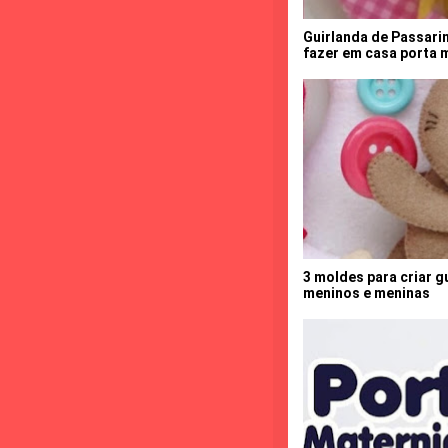
Guirlanda de Passari
fazer em casa porta 
3 moldes para criar g
meninos e meninas