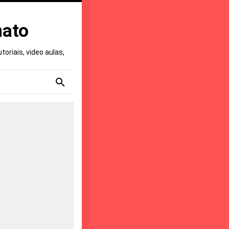
nato
oriais, video aulas,