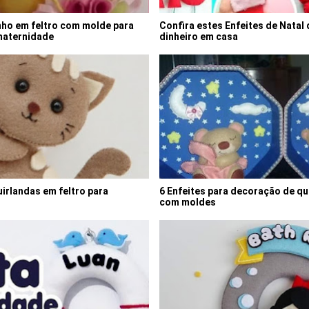
nho em feltro com molde para
Confira estes Enfeites de Natal 
maternidade
dinheiro em casa
uirlandas em feltro para
6 Enfeites para decoração de q
com moldes