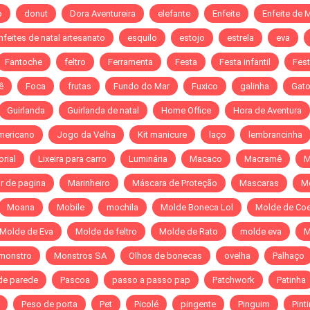
o
donut
Dora Aventureira
elefante
Enfeite
Enfeite de 
nfeites de natal artesanato
esquilo
estojo
estrela
eva
Fantoche
feltro
Ferramenta
Festa
Festa infantil
Fest
ê
Foca
frutas
Fundo do Mar
Fuxico
galinha
Gat
Guirlanda
Guirlanda de natal
Home Office
Hora de Aventura
mericano
Jogo da Velha
Kit manicure
laço
lembrancinha
orial
Lixeira para carro
Luminária
Macaco
Macramê
M
r de pagina
Marinheiro
Máscara de Proteção
Mascaras
M
Moana
Mobile
mochila
Molde Boneca Lol
Molde de Co
Molde de Eva
Molde de feltro
Molde de Rato
molde eva
M
monstro
Monstros SA
Olhos de bonecas
ovelha
Palhaço
de parede
Pascoa
passo a passo pap
Patchwork
Patinha
Peso de porta
Pet
Picolé
pingente
Pinguim
Pint