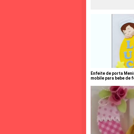
Enfeite de porta Meni
mobile para bebe de f