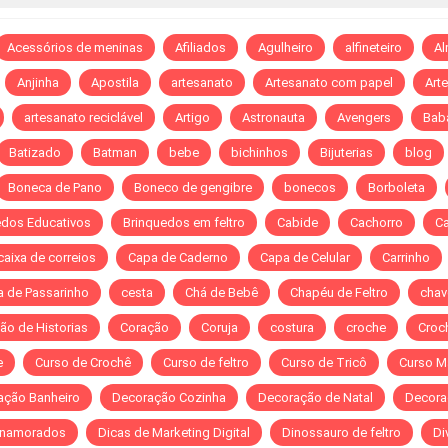
Acessórios de meninas
Afiliados
Agulheiro
alfineteiro
A
Anjinha
Apostila
artesanato
Artesanato com papel
Art
artesanato reciclável
Artigo
Astronauta
Avengers
Bab
Batizado
Batman
bebe
bichinhos
Bijuterias
blog
Boneca de Pano
Boneco de gengibre
bonecos
Borboleta
edos Educativos
Brinquedos em feltro
Cabide
Cachorro
C
caixa de correios
Capa de Caderno
Capa de Celular
Carrinho
a de Passarinho
cesta
Chá de Bebê
Chapéu de Feltro
chav
ão de Historias
Coração
Coruja
costura
croche
Croch
e
Curso de Crochê
Curso de feltro
Curso de Tricô
Curso M
ação Banheiro
Decoração Cozinha
Decoração de Natal
Decora
 namorados
Dicas de Marketing Digital
Dinossauro de feltro
Di