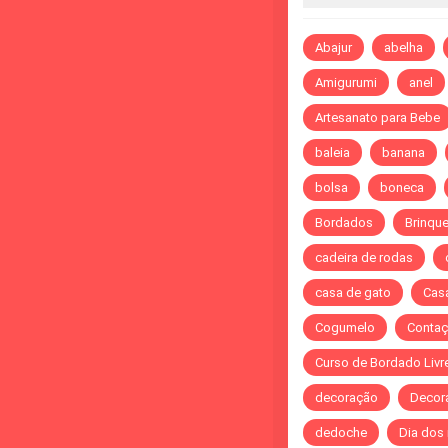
Abajur
abelha
Amigurumi
anel
Artesanato para Bebe
baleia
banana
bolsa
boneca
Bordados
Brinqu
cadeira de rodas
casa de gato
Cas
Cogumelo
Contaç
Curso de Bordado Livr
decoração
Decor
dedoche
Dia dos