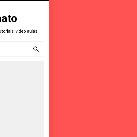
nato
oriais, video aulas,