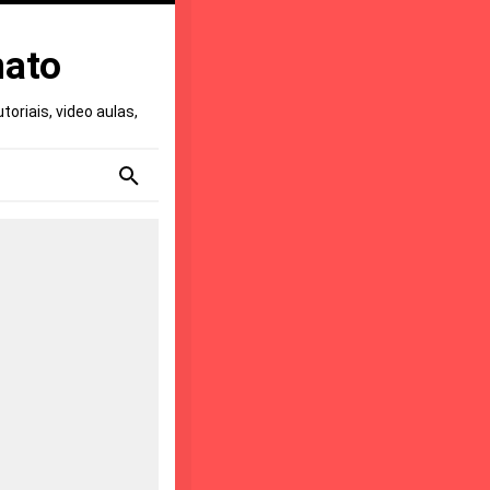
nato
oriais, video aulas,