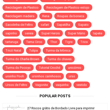
Reciclagem de Plastico
Reciclagem de Plastico estojo
Reciclagem madeira
Rena
Roupas de boneca
Sacolinha de Feltro
safari
Sapatilha
Sapato
sapinho
sereia
Super Herois
Super Mário
tapete
tartaruga
Tema Circo
Thor
Tigre
Trico
Tricô Natal
Tulipa
Turma da Mônica
Turma do Charlie Brown
Turma do chaves
Turma do Pocoyo
Tutorial Crochê
unicórnio
ursinho Pooh
ursinhos carinhosos
urso
Ursos de Feltro
Vagonite
vaquinha
vestido
POPULAR POSTS
27 Riscos grátis de Bordado Livre para imprimir