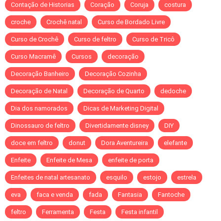
Contação de Historias
Coração
Coruja
costura
croche
Crochê natal
Curso de Bordado Livre
Curso de Crochê
Curso de feltro
Curso de Tricô
Curso Macramê
Cursos
decoração
Decoração Banheiro
Decoração Cozinha
Decoração de Natal
Decoração de Quarto
dedoche
Dia dos namorados
Dicas de Marketing Digital
Dinossauro de feltro
Divertidamente disney
DIY
doce em feltro
donut
Dora Aventureira
elefante
Enfeite
Enfeite de Mesa
enfeite de porta
Enfeites de natal artesanato
esquilo
estojo
estrela
eva
faca e venda
fada
Fantasia
Fantoche
feltro
Ferramenta
Festa
Festa infantil