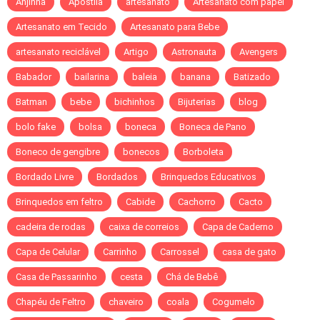
Anjinha
Apostila
artesanato
Artesanato com papel
Artesanato em Tecido
Artesanato para Bebe
artesanato reciclável
Artigo
Astronauta
Avengers
Babador
bailarina
baleia
banana
Batizado
Batman
bebe
bichinhos
Bijuterias
blog
bolo fake
bolsa
boneca
Boneca de Pano
Boneco de gengibre
bonecos
Borboleta
Bordado Livre
Bordados
Brinquedos Educativos
Brinquedos em feltro
Cabide
Cachorro
Cacto
cadeira de rodas
caixa de correios
Capa de Caderno
Capa de Celular
Carrinho
Carrossel
casa de gato
Casa de Passarinho
cesta
Chá de Bebê
Chapéu de Feltro
chaveiro
coala
Cogumelo