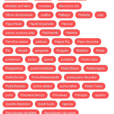
Moldes de Feltro
monstro
Monstros SA
Olhos de bonecas
ovelha
Palhaço
Pantufa
pap
Papai Noel
Papel de parede
Pascoa
passo a passo pap
Patchwork
Patinha
Patrulha canina
pelúcia
Peppa Pig
Peso de porta
Pet
Picolé
pingente
Pinguim
Pintinho
Pirata
pokemon
polvo
ponei
ponteira
Ponto Cruz
Porquinhos
porta bombom
Porta Chave
Porta Copos
Porta Doces
Porta Maternidade
porta pano de prato
Porta Recado
porta retrato
porta talher
Porta Treco
pote
Princesa Caroço
Princesas
Príncipe
quadro
Quadro Bastidor
Quiet book
raposa
Reciclagem de Metal
Reciclagem de papel