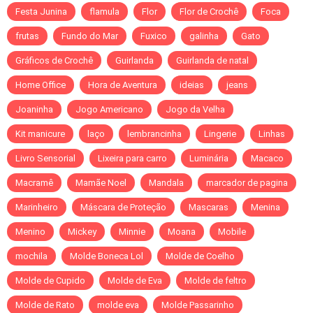
Festa Junina
flamula
Flor
Flor de Crochê
Foca
frutas
Fundo do Mar
Fuxico
galinha
Gato
Gráficos de Crochê
Guirlanda
Guirlanda de natal
Home Office
Hora de Aventura
ideias
jeans
Joaninha
Jogo Americano
Jogo da Velha
Kit manicure
laço
lembrancinha
Lingerie
Linhas
Livro Sensorial
Lixeira para carro
Luminária
Macaco
Macramê
Mamãe Noel
Mandala
marcador de pagina
Marinheiro
Máscara de Proteção
Mascaras
Menina
Menino
Mickey
Minnie
Moana
Mobile
mochila
Molde Boneca Lol
Molde de Coelho
Molde de Cupido
Molde de Eva
Molde de feltro
Molde de Rato
molde eva
Molde Passarinho