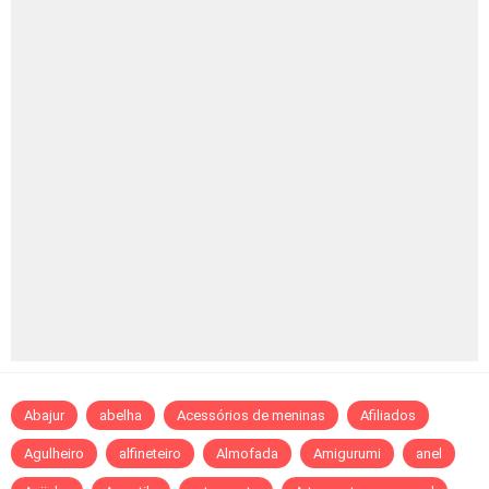
Abajur
abelha
Acessórios de meninas
Afiliados
Agulheiro
alfineteiro
Almofada
Amigurumi
anel