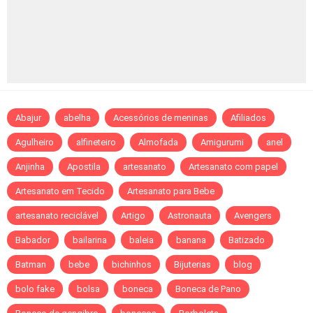
Abajur
abelha
Acessórios de meninas
Afiliados
Agulheiro
alfineteiro
Almofada
Amigurumi
anel
Anjinha
Apostila
artesanato
Artesanato com papel
Artesanato em Tecido
Artesanato para Bebe
artesanato reciclável
Artigo
Astronauta
Avengers
Babador
bailarina
baleia
banana
Batizado
Batman
bebe
bichinhos
Bijuterias
blog
bolo fake
bolsa
boneca
Boneca de Pano