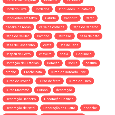
Boneco de gengibre
bonecos
Borboleta
Bordado Livre
Bordados
Brinquedos Educativos
Brinquedos em feltro
Cabide
Cachorro
Cacto
cadeira de rodas
caixa de correios
Capa de Caderno
Capa de Celular
Carrinho
Carrossel
casa de gato
Casa de Passarinho
cesta
Chá de Bebê
Chapéu de Feltro
chaveiro
coala
Cogumelo
Contação de Historias
Coração
Coruja
costura
croche
Crochê natal
Curso de Bordado Livre
Curso de Crochê
Curso de feltro
Curso de Tricô
Curso Macramê
Cursos
decoração
Decoração Banheiro
Decoração Cozinha
Decoração de Natal
Decoração de Quarto
dedoche