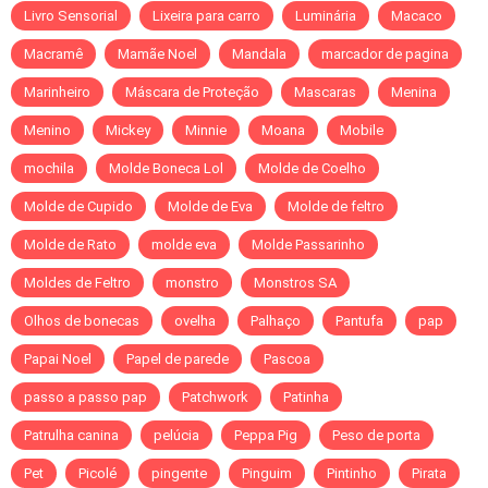
Livro Sensorial
Lixeira para carro
Luminária
Macaco
Macramê
Mamãe Noel
Mandala
marcador de pagina
Marinheiro
Máscara de Proteção
Mascaras
Menina
Menino
Mickey
Minnie
Moana
Mobile
mochila
Molde Boneca Lol
Molde de Coelho
Molde de Cupido
Molde de Eva
Molde de feltro
Molde de Rato
molde eva
Molde Passarinho
Moldes de Feltro
monstro
Monstros SA
Olhos de bonecas
ovelha
Palhaço
Pantufa
pap
Papai Noel
Papel de parede
Pascoa
passo a passo pap
Patchwork
Patinha
Patrulha canina
pelúcia
Peppa Pig
Peso de porta
Pet
Picolé
pingente
Pinguim
Pintinho
Pirata