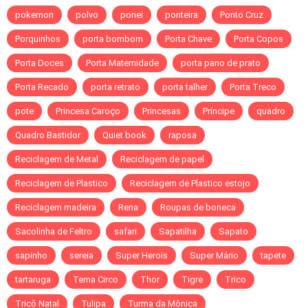
pokemon
polvo
ponei
ponteira
Ponto Cruz
Porquinhos
porta bombom
Porta Chave
Porta Copos
Porta Doces
Porta Maternidade
porta pano de prato
Porta Recado
porta retrato
porta talher
Porta Treco
pote
Princesa Caroço
Princesas
Príncipe
quadro
Quadro Bastidor
Quiet book
raposa
Reciclagem de Metal
Reciclagem de papel
Reciclagem de Plastico
Reciclagem de Plastico estojo
Reciclagem madeira
Rena
Roupas de boneca
Sacolinha de Feltro
safari
Sapatilha
Sapato
sapinho
sereia
Super Herois
Super Mário
tapete
tartaruga
Tema Circo
Thor
Tigre
Trico
Tricô Natal
Tulipa
Turma da Mônica