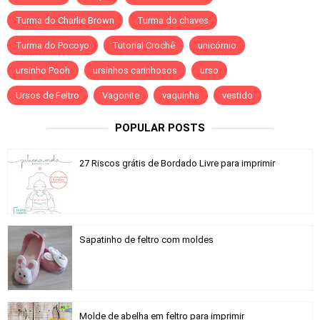
Turma do Charlie Brown
Turma do chaves
Turma do Pocoyo
Tutorial Crochê
unicórnio
ursinho Pooh
ursinhos carinhosos
urso
Ursos de Feltro
Vagonite
vaquinha
vestido
POPULAR POSTS
27 Riscos grátis de Bordado Livre para imprimir
Sapatinho de feltro com moldes
Molde de abelha em feltro para imprimir