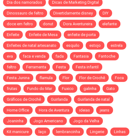
Dia dos namorados
Dicas de Marketing Digital
Dinossauro de feltro
Divertidamente disney
DIY
doce em feltro
donut
Dora Aventureira
elefante
Enfeite
Enfeite de Mesa
enfeite de porta
Enfeites de natal artesanato
esquilo
estojo
estrela
eva
faca e venda
fada
Fantasia
Fantoche
feltro
Ferramenta
Festa
Festa infantil
Festa Junina
flamula
Flor
Flor de Crochê
Foca
frutas
Fundo do Mar
Fuxico
galinha
Gato
Gráficos de Crochê
Guirlanda
Guirlanda de natal
Home Office
Hora de Aventura
ideias
jeans
Joaninha
Jogo Americano
Jogo da Velha
Kit manicure
laço
lembrancinha
Lingerie
Linhas