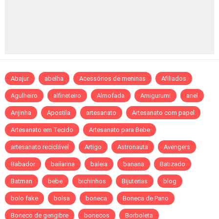
Abajur
abelha
Acessórios de meninas
Afiliados
Agulheiro
alfineteiro
Almofada
Amigurumi
anel
Anjinha
Apostila
artesanato
Artesanato com papel
Artesanato em Tecido
Artesanato para Bebe
artesanato reciclável
Artigo
Astronauta
Avengers
Babador
bailarina
baleia
banana
Batizado
Batman
bebe
bichinhos
Bijuterias
blog
bolo fake
bolsa
boneca
Boneca de Pano
Boneco de gengibre
bonecos
Borboleta