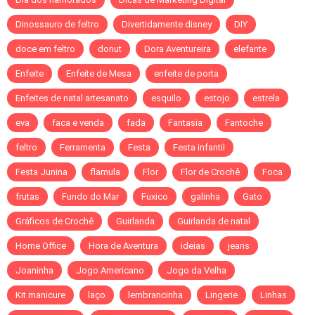
Dinossauro de feltro
Divertidamente disney
DIY
doce em feltro
donut
Dora Aventureira
elefante
Enfeite
Enfeite de Mesa
enfeite de porta
Enfeites de natal artesanato
esquilo
estojo
estrela
eva
faca e venda
fada
Fantasia
Fantoche
feltro
Ferramenta
Festa
Festa infantil
Festa Junina
flamula
Flor
Flor de Crochê
Foca
frutas
Fundo do Mar
Fuxico
galinha
Gato
Gráficos de Crochê
Guirlanda
Guirlanda de natal
Home Office
Hora de Aventura
ideias
jeans
Joaninha
Jogo Americano
Jogo da Velha
Kit manicure
laço
lembrancinha
Lingerie
Linhas