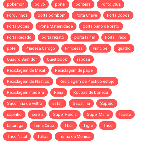
pokemon
polvo
ponei
ponteira
Ponto Cruz
Porquinhos
porta bombom
Porta Chave
Porta Copos
Porta Doces
Porta Maternidade
porta pano de prato
Porta Recado
porta retrato
porta talher
Porta Treco
pote
Princesa Caroço
Princesas
Príncipe
quadro
Quadro Bastidor
Quiet book
raposa
Reciclagem de Metal
Reciclagem de papel
Reciclagem de Plastico
Reciclagem de Plastico estojo
Reciclagem madeira
Rena
Roupas de boneca
Sacolinha de Feltro
safari
Sapatilha
Sapato
sapinho
sereia
Super Herois
Super Mário
tapete
tartaruga
Tema Circo
Thor
Tigre
Trico
Tricô Natal
Tulipa
Turma da Mônica