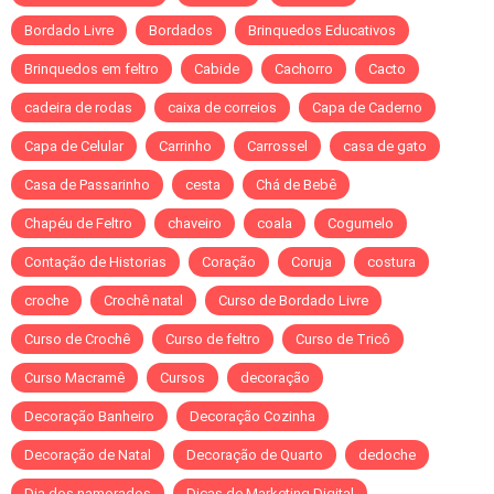
Bordado Livre
Bordados
Brinquedos Educativos
Brinquedos em feltro
Cabide
Cachorro
Cacto
cadeira de rodas
caixa de correios
Capa de Caderno
Capa de Celular
Carrinho
Carrossel
casa de gato
Casa de Passarinho
cesta
Chá de Bebê
Chapéu de Feltro
chaveiro
coala
Cogumelo
Contação de Historias
Coração
Coruja
costura
croche
Crochê natal
Curso de Bordado Livre
Curso de Crochê
Curso de feltro
Curso de Tricô
Curso Macramê
Cursos
decoração
Decoração Banheiro
Decoração Cozinha
Decoração de Natal
Decoração de Quarto
dedoche
Dia dos namorados
Dicas de Marketing Digital