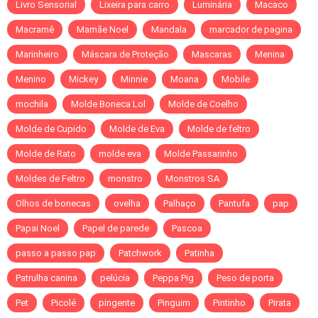
Livro Sensorial
Lixeira para carro
Luminária
Macaco
Macramê
Mamãe Noel
Mandala
marcador de pagina
Marinheiro
Máscara de Proteção
Mascaras
Menina
Menino
Mickey
Minnie
Moana
Mobile
mochila
Molde Boneca Lol
Molde de Coelho
Molde de Cupido
Molde de Eva
Molde de feltro
Molde de Rato
molde eva
Molde Passarinho
Moldes de Feltro
monstro
Monstros SA
Olhos de bonecas
ovelha
Palhaço
Pantufa
pap
Papai Noel
Papel de parede
Pascoa
passo a passo pap
Patchwork
Patinha
Patrulha canina
pelúcia
Peppa Pig
Peso de porta
Pet
Picolé
pingente
Pinguim
Pintinho
Pirata