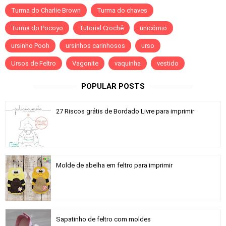
Turma do Charlie Brown
Turma do chaves
Turma do Pocoyo
Tutorial Crochê
unicórnio
ursinho Pooh
ursinhos carinhosos
urso
Ursos de Feltro
Vagonite
vaquinha
vestido
POPULAR POSTS
27 Riscos grátis de Bordado Livre para imprimir
Molde de abelha em feltro para imprimir
Sapatinho de feltro com moldes